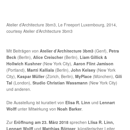
Atelier d’Architecture 3bm3, Le Freeport Luxembourg, 2014,
courtesy Atelier d’Architecture 3bm3
Mit Beiträgen von
Atelier d’Architecture 3bm3
(Genf),
Petra
Beck
(Berlin),
Alice Creischer
(Berlin),
Liam Gillick &
Hollwich Kushner
(New York City),
Aaron Flint Jamison
(Portland),
Martti Kalliala
(Berlin),
John Kelsey
(New York
City),
Kaspar Müller
(Zürich, Berlin),
MyPlace
(München),
Gili
Tal
(London),
Studio Christian Wassmann
(New York City)
und anderen.
Die Ausstellung ist kuratiert von
Elisa R. Linn
und
Lennart
Wolff
unter Mitwirkung von
Noah Barker
.
Zur
Eröffnung am 23. März 2018
sprechen
Llisa R. Linn,
Lennart Wolff
und
Matthias Böttger
, künstlerischer Leiter