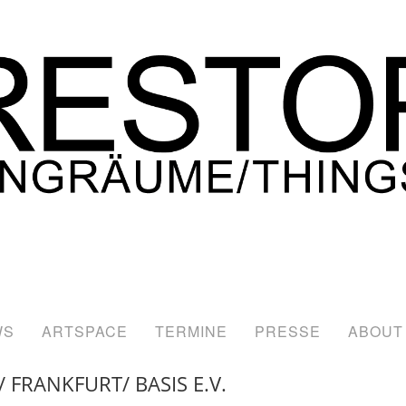
WS
ARTSPACE
TERMINE
PRESSE
ABOUT
/ FRANKFURT/ BASIS E.V.